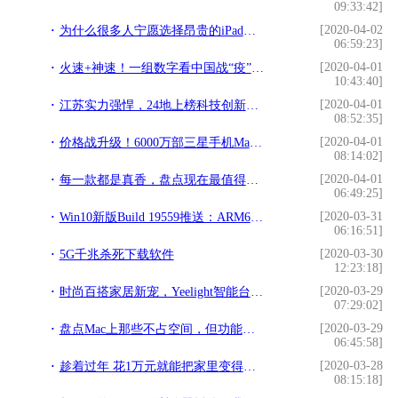
09:33:42]
[2020-04-02
为什么很多人宁愿选择昂贵的iPad，也不要廉价的Android平板？
06:59:23]
[2020-04-01
火速+神速！一组数字看中国战“疫”速度
10:43:40]
[2020-04-01
江苏实力强悍，24地上榜科技创新百强县
08:52:35]
[2020-04-01
价格战升级！6000万部三星手机Made in China”
08:14:02]
[2020-04-01
每一款都是真香，盘点现在最值得入手的4款手机
06:49:25]
[2020-03-31
Win10新版Build 19559推送：ARM64设备支持Hyper-V、修复中文输入法和绿屏BUG
06:16:51]
[2020-03-30
5G千兆杀死下载软件
12:23:18]
[2020-03-29
时尚百搭家居新宠，Yeelight智能台灯Pro
07:29:02]
[2020-03-29
盘点Mac上那些不占空间，但功能逆天的小众软件APP
06:45:58]
[2020-03-28
趁着过年 花1万元就能把家里变得更智能
08:15:18]