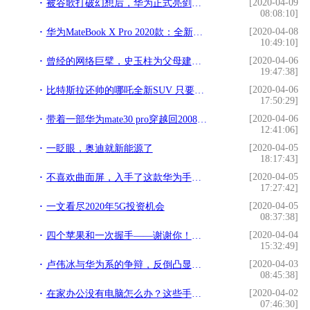
[2020-04-09
被谷歌打破幻想后，华为正式亮剑，国产生态开始征战海外
08:08:10]
[2020-04-08
华为MateBook X Pro 2020款：全新配色+3K屏+多屏协同，真香
10:49:10]
[2020-04-06
曾经的网络巨擘，史玉柱为父母建造巨人苑，中式庭院雅致宁静
19:47:38]
[2020-04-06
比特斯拉还帅的哪吒全新SUV 只要十五万还有数不清的黑科技
17:50:29]
[2020-04-06
带着一部华为mate30 pro穿越回2008年，会是什么情景？
12:41:06]
[2020-04-05
一眨眼，奥迪就新能源了
18:17:43]
[2020-04-05
不喜欢曲面屏，入手了这款华为手机，运行给力，充电还比苹果快
17:27:42]
[2020-04-05
一文看尽2020年5G投资机会
08:37:38]
[2020-04-04
四个苹果和一次握手——谢谢你！来自辽宁的医护
15:32:49]
[2020-04-03
卢伟冰与华为系的争辩，反倒凸显出OPPO、一加、魅族的厚道风范
08:45:38]
[2020-04-02
在家办公没有电脑怎么办？这些手机秒变“PC”
07:46:30]