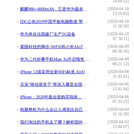
14:04:22]
[2020-04-10
麒麟980+4000mAh，它是华为最老在售旗舰现已降至2499元
13:19:02]
[2020-04-10
IDC公布2019中国平板电脑数据 苹果稳居第一
11:56:59]
[2020-04-10
华为将在法国建厂生产5G设备
07:30:11]
[2020-04-09
紧随科技的脚步-WiFi6和小米AIoT路由器AX3600评测
08:30:16]
[2020-04-09
华为二代折叠手机Mate Xs开启预售 16999元你准备好了吗？
06:21:12]
[2020-04-08
iPhone 12或采用全新WiFi标准 AirDrop性能大提升？
11:43:41]
[2020-04-06
京东“移动菜篮子”将深入覆盖全国多地市
13:41:04]
[2020-04-06
iPhone：2020年最全面购买指南，哪个最适合你？（下）
07:33:22]
[2020-04-04
电脑整机为什么会让人感觉比自己配便宜
11:16:39]
[2020-04-03
我们淘汰的手机去了哪？解析国外二手手机市场
13:04:07]