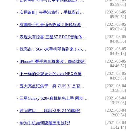
如何将iPhone与安卓中的数据进行转换？其实你只需……!
05:59:03]
[2021-03-05
实用篇Ⅲ｜去香港旅行，手机应该用漫游还是租Wi-Fi?!
05:50:52]
[2021-03-05
有哪些手机最适合收藏？据说很多人看到最后一个心动了!
05:02:46]
[2021-03-05
表现大有惊喜 三星S7 EDGE音频体验!
04:48:56]
[2021-03-05
找亮点！5G小米手机即将到来！小米已经成功测试5G手机!
04:47:15]
[2021-03-05
iPhone折叠手机即将来袭，颜值炸裂!
04:46:52]
[2021-03-05
不一样的外观设计的vivo NEX双屏版，真的酷到没朋友！!
04:03:35]
[2021-03-04
五大亮点汇集于一身 ZUK Z1是否值得我们购买!
13:58:53]
[2021-03-04
三星Galaxy S20+真机抢先上手 网友：2.5D屏幕回归？!
13:17:03]
[2021-03-04
时间窗口——聊聊ZUK Z1的体验!
12:00:54]
[2021-03-04
华为手机如何隐藏应用技巧!
11:42:14]