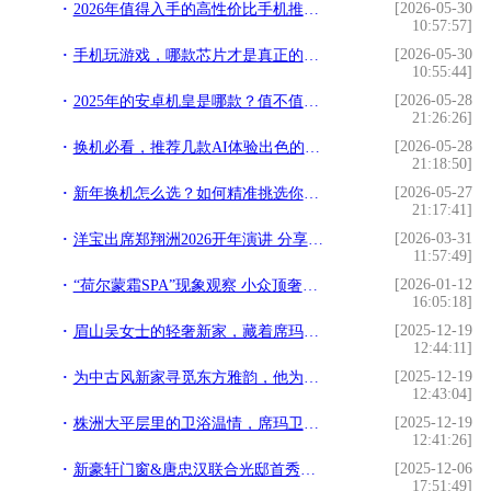
[2026-05-30
2026年值得入手的高性价比手机推荐，“甜点机”性能新定义
10:57:57]
[2026-05-30
手机玩游戏，哪款芯片才是真正的硬核实力派？
10:55:44]
[2026-05-28
2025年的安卓机皇是哪款？值不值得买？
21:26:26]
[2026-05-28
换机必看，推荐几款AI体验出色的旗舰手机
21:18:50]
[2026-05-27
新年换机怎么选？如何精准挑选你的“本命旗舰”？
21:17:41]
[2026-03-31
洋宝出席郑翔洲2026开年演讲 分享“企业家权威IP打造
11:57:49]
[2026-01-12
“荷尔蒙霜SPA”现象观察 小众顶奢如何悄然定义精英女性“抗衰”新标准？
16:05:18]
[2025-12-19
眉山吴女士的轻奢新家，藏着席玛卫浴 10 年不变的信赖
12:44:11]
[2025-12-19
为中古风新家寻觅东方雅韵，他为何对席玛卫浴一见倾心？
12:43:04]
[2025-12-19
株洲大平层里的卫浴温情，席玛卫浴与设计师的完美邂逅
12:41:26]
[2025-12-06
新豪轩门窗&唐忠汉联合光邸首秀广州设计周，开启光影空间的艺术之旅
17:51:49]