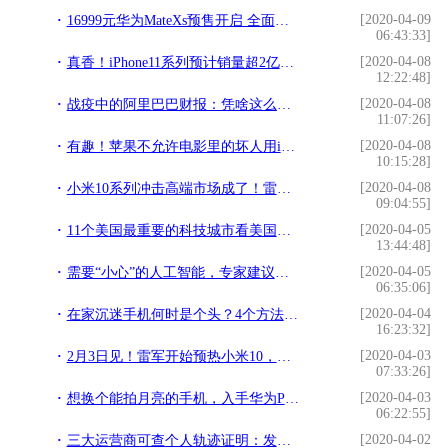
[2020-04-09
16999元华为MateXs预售开启 全面升级彰显实力
06:43:33]
[2020-04-08
真香！iPhone11系列预计销量超2亿，将是华为Mate30的10倍
12:22:48]
[2020-04-08
战疫中的阿里巴巴财报：凭啥这么牛？
11:07:26]
[2020-04-08
有趣！苹果不允许电影里的坏人用iPhone 你注意到了吗
10:15:28]
[2020-04-08
小米10系列冲击高端市场成了！雷军：不惜代价追求极致体验
09:04:55]
[2020-04-05
11个美国最重要的科技城市看美国的强大
13:44:48]
[2020-04-05
需要“小心”的人工智能，专家建议，不要把AI精灵放在卧室
06:35:06]
[2020-04-04
在家沉迷手机何时是个头？4个方法让你轻松放下手机
16:23:32]
[2020-04-03
2月3日见！雷军开始预热小米10，米粉们钱准备好了吗？
07:33:26]
[2020-04-03
想换个能拍月亮的手机，入手华为P30Pro，相机不错，玩游戏有缺点
06:22:55]
[2020-04-02
三大运营商可查个人轨迹证明：发个短信就知道