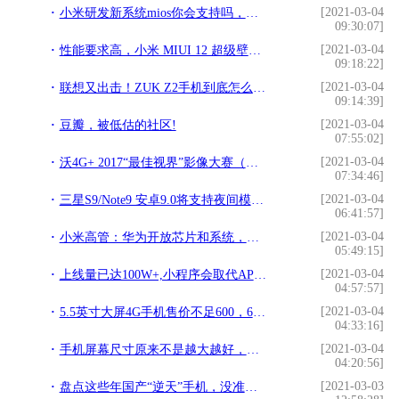
[2021-03-04
小米研发新系统mios你会支持吗，搭在手机上!
09:30:07]
[2021-03-04
性能要求高，小米 MIUI 12 超级壁纸支持机型名单公布：845下没戏!
09:18:22]
[2021-03-04
联想又出击！ZUK Z2手机到底怎么样？!
09:14:39]
[2021-03-04
豆瓣，被低估的社区!
07:55:02]
[2021-03-04
沃4G+ 2017“最佳视界”影像大赛（主题：激情假日）网络票选揭晓!
07:34:46]
[2021-03-04
三星S9/Note9 安卓9.0将支持夜间模式!
06:41:57]
[2021-03-04
小米高管：华为开放芯片和系统，小米手机一定支持!
05:49:15]
[2021-03-04
上线量已达100W+,小程序会取代APP吗？!
04:57:57]
[2021-03-04
5.5英寸大屏4G手机售价不足600，64位联想A616上市!
04:33:16]
[2021-03-04
手机屏幕尺寸原来不是越大越好，合适的手机屏幕是多大呢？!
04:20:56]
[2021-03-03
盘点这些年国产“逆天”手机，没准你身边就有！!