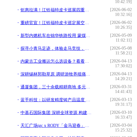
10:42:19]
[2026-06-02
钜惠拉满！江铃福特皮卡巡展四重好礼，助农牧朋友轻松购车
10:32:16]
[2026-06-02
重磅官宣！江铃福特皮卡巡定展空降科右中旗牛交易市场
10:26:35]
[2026-05-09
新型内燃机车在锦华铁路投用 蒙煤外运再添强劲“中国芯”
11:02:11]
[2026-05-08
探寻小青马足迹，体验走马竞技，聆听马头琴印记
11:58:21]
[2026-04-13
内蒙古工业搬运怎么选设备？看看这家国企来解决 内蒙古凯澄起重机械：五大核心装备
17:30:02]
[2026-04-13
深耕锡林郭勒草原 调研游牧养殖痛点 科技赋能牧区振兴
14:20:21]
[2026-03-31
通厦集团，三十余载精耕商地 多元布局铸就城市标杆
14:41:43]
[2026-03-13
蓝手科技：以研发精度铸产品温度 打造生活级智能电子标杆
19:31:17]
[2026-03-10
中基石国际集团 深耕全球资源 构建贸易物流产业生态
16:33:47]
[2026-03-04
天汇广场igc x RODY「金马迎春」主题展闪耀启幕 潮玩新春奇趣盛宴
15:25:32]