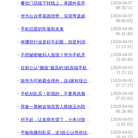
[2020-04-07
餐饮门店线下转线上，美团外卖开通审核绿色通道：当天可营业
08:36:55]
[2020-04-07
华为云自带基因优势，实现弯道超车，未来将是阿里云最大竞争对手
08:06:03]
[2020-04-06
手机巨星的坠落和未来
06:41:46]
[2020-04-05
有哪些行业是好不起眼，却是利润特别的高？
12:53:31]
[2020-04-05
不想秘密被别人发现？华为手机开启这3大功能，一键轻松隐藏
12:08:49]
[2020-04-05
目前公认“颜值”最高的3款高端手机，华为小米无一上榜
11:25:11]
[2020-04-05
除华为可称霸全球外，这4家科技公司也很强劲，你知道它们吗？
07:57:27]
[2020-04-04
手机别乱买！听我的，不要再急着买5G了
07:02:03]
[2020-04-04
珲春一果树农场负责人陈德玉向防疫一线人员捐赠1000箱苹果
06:28:49]
[2020-04-03
对不起，让友商失望了，小米10首卖日销额破3亿
11:01:03]
[2020-04-02
平板电脑别乱买，这3款公认性价比高，用来打游戏很不错
10:16:27]