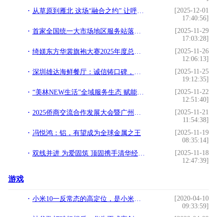
[2025-12-01
从草原到雁北 这场“融合之约” 让呼伦贝尔优品火遍华北
17:40:56]
[2025-11-29
首家全国统一大市场地区服务站落地开平
17:03:28]
[2025-11-26
绮媄东方华裳旗袍大赛2025年度总决赛在广州成功举办！
12:06:13]
[2025-11-25
深圳雄达海鲜餐厅：诚信铸口碑，食住一体享鲜惠
19:12:35]
[2025-11-22
“美林NEW生活”全域服务生态 赋能美好生活新体验
12:51:40]
[2025-11-21
2025侨商交流合作发展大会暨广州市台山商会成立十周年庆祝大会圆满举办
11:54:38]
[2025-11-19
冯悦鸿：铝，有望成为全球金属之王
08:35:14]
[2025-11-18
双线并进 为爱固筑 顶固携手清华经管学院支持教育健康
12:47:39]
游戏
[2020-04-10
小米10一反常态的高定位，是小米公司迎接5G时代的一次重要突破
09:33:59]