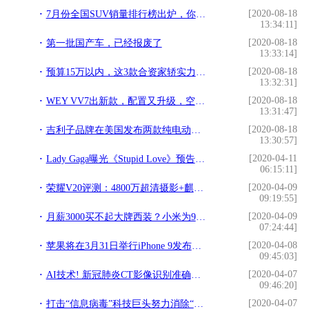
[2020-08-18
7月份全国SUV销量排行榜出炉，你看中的那款车进前十了吗？
13:34:11]
[2020-08-18
第一批国产车，已经报废了
13:33:14]
[2020-08-18
预算15万以内，这3款合资家轿实力过硬，暑假自驾最合适
13:32:31]
[2020-08-18
WEY VV7出新款，配置又升级，空间超大，售价接近20万
13:31:47]
[2020-08-18
吉利子品牌在美国发布两款纯电动车，美国网友：丑拒
13:30:57]
[2020-04-11
Lady Gaga曝光《Stupid Love》预告片：苹果iPhone 11 Pro录制
06:15:11]
[2020-04-09
荣耀V20评测：4800万超清摄影+麒麟980，实际体验到底如何！
09:19:55]
[2020-04-09
月薪3000买不起大牌西装？小米为90后圆梦，仅1199元，职场人：买
07:24:44]
[2020-04-08
苹果将在3月31日举行iPhone 9发布会，于4月初开售
09:45:03]
[2020-04-07
AI技术! 新冠肺炎CT影像识别准确率达96%! 又是阿里巴巴达摩院
09:46:20]
[2020-04-07
打击“信息病毒”科技巨头努力消除“内容鸿沟”