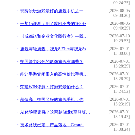
09:24:25]
[2026-08-05
现阶段玩游戏最好的旗舰手机之一，游戏狂魔红魔11 Pro评测
09:38:26]
[2026-08-05
一加15评测：用了就回不去的165Hz，游戏党这次真的赢了
09:40:29]
[2026-07-10
《成都诺和企业文化践行者》—践行文化，榜样力量
19:29:53]
[2026-07-01
旗舰与轻旗舰，骁龙8 Elite与骁龙8s Gen4，8s至尊不存在
13:30:06]
[2026-07-01
拍照能力出色的影像旗舰有哪些？
13:28:29]
[2026-07-01
能让手游党闭眼入的高性价比手机是哪款？
13:26:39]
[2026-07-01
荣耀WIN评测：打游戏最怕什么？这台手机治好了我的焦虑
13:24:52]
[2026-07-01
颜值高、拍照又好的旗舰手机，你选哪一款？
13:23:19]
[2026-07-01
AI体验哪家强？这两款骁龙8至尊版旗舰把智能玩明白了
13:19:43]
[2026-07-01
技术路线已定，产品落地，Gerard Williams离职影响有限
13:08:24]