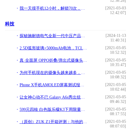
12:58:28]
[2021-03-03
​我一天摸手机12小时，解锁70次，感觉睡觉都没时间了，你呢？!
12:42:07]
科技
[2024-11-13
探秘施耐德电气全新一代中压产品数字化解决方案：智驭未来，电网“健康”全面守护
11:40:31]
[2021-03-05
2.5D弧形玻璃+5000mAh电池，TCL续航+手机图赏!
10:52:32]
[2021-03-05
真·全面屏 OPPO折叠/弹出式摄像头手机曝光!
10:35:47]
[2021-03-05
为何手机现在的摄像头越来越多，不能简化成为一个吗？!
10:08:32]
[2021-03-05
Phone X手机AMOLED屏幕测试报告及具体参数数据!
10:02:44]
[2021-03-05
让女神心动不已 Galaxy A6s秀出炫彩一面!
09:46:32]
[2021-03-05
599元四核 白色版乐檬K3下周限量开抢!
08:17:55]
[2021-03-05
（原创）ZUK Z1开箱评测：与他的相见不晚!
08:07:03]