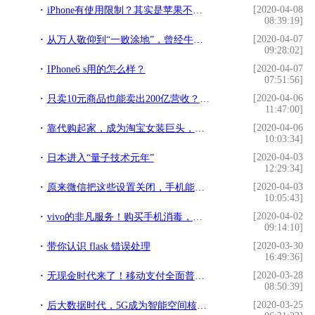
[2020-04-08
iPhone有使用限制？其实是苹果不允许电影里的坏人用iPhone
08:39:19]
[2020-04-07
从万人敬仰到“一败涂地”，曾经牛气的80后，好一招“回马枪”
09:28:02]
[2020-04-07
IPhone6 s用的怎么样？
07:51:56]
[2020-04-06
只卖10元商品也能卖出200亿营收？究竟如何做到
11:47:00]
[2020-04-06
靠代购起家，成为淘宝女装巨头，还被哈佛商学院写进教学案例
10:03:34]
[2020-04-03
日本进入“量子技术元年”
12:29:34]
[2020-04-03
原来微信把这些设置关闭，手机能清理大量内存，你不会不知道吧
10:05:43]
[2020-04-02
vivo的非凡服务！购买手机消毒，线上视频购机更安全
09:14:10]
[2020-03-30
带你认识 flask 错误处理
16:49:36]
[2020-03-28
无现金时代来了！移动支付全面普及，国外赶不上了
08:50:39]
[2020-03-25
后大数据时代，5G成为智能空间核心驱动力