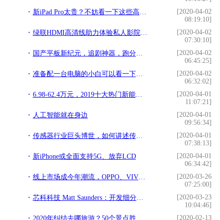
[2020-04-02
新iPad Pro太贵？不妨看一下这些高性价比的平板
08:19:10]
[2020-04-02
绿联HDMI高清线助力体验私人影院，在家也能享受不一样的高清大屏
07:30:10]
[2020-04-02
国产平板新纪元，追剧神器，跑分近7万，安卓9.0系统，400元不到
06:45:25]
[2020-04-02
准备配一台电脑的小白可以看一下，相信对你有帮助
06:32:02]
[2020-04-01
6.98-62.4万元，2019十大热门新能源车，总有一款是你的菜
11:07:21]
[2020-04-01
人工智能就在身边
09:56:34]
[2020-04-01
传感器行业巨头博世，如何讲述传感器的创新之路？
07:38:13]
[2020-04-01
新iPhone或全面支持5G、放弃LCD
06:34:42]
[2020-03-26
线上市场成今年潮流，OPPO、VIVO的好日子要到头了吗？
07:25:00]
[2020-03-23
芯科科技 Matt Saunders：开发细分市场 智能家居与蓝牙测向重点
10:04:46]
[2020-02-13
2020年纠结去哪旅游？50个景点胜地推荐，收藏这篇文章就够了