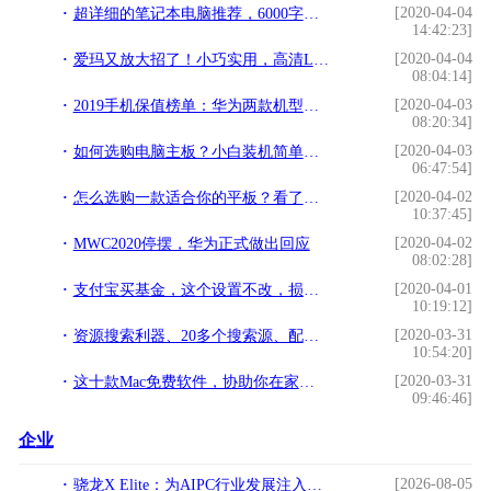
[2020-04-04
超详细的笔记本电脑推荐，6000字干货，电脑小白的福利
14:42:23]
[2020-04-04
爱玛又放大招了！小巧实用，高清LED显示屏，100km续航
08:04:14]
[2020-04-03
2019手机保值榜单：华为两款机型霸榜超高端市场，一加成国产王者
08:20:34]
[2020-04-03
如何选购电脑主板？小白装机简单易懂的电脑主板选购知识指南
06:47:54]
[2020-04-02
怎么选购一款适合你的平板？看了这篇就知道
10:37:45]
[2020-04-02
MWC2020停摆，华为正式做出回应
08:02:28]
[2020-04-01
支付宝买基金，这个设置不改，损失很多钱
10:19:12]
[2020-03-31
资源搜索利器、20多个搜索源、配合磁播软件简直神了
10:54:20]
[2020-03-31
这十款Mac免费软件，协助你在家轻松远程办公！
09:46:46]
企业
[2026-08-05
骁龙X Elite：为AIPC行业发展注入强劲动力