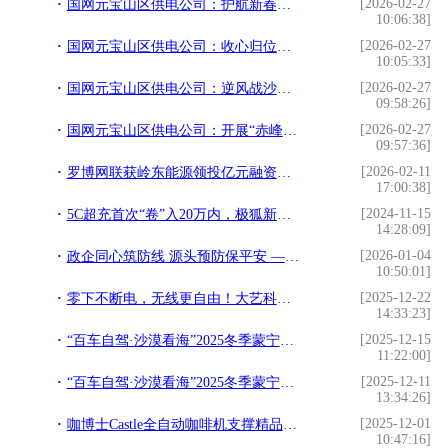
[2026-02-27
国网元宝山区供电公司：护航新春用电 筑牢
10:06:38]
[2026-02-27
国网元宝山区供电公司：收心归位保供电 护航新春开门红
10:05:33]
[2026-02-27
国网元宝山区供电公司：逆风战沙尘 巡线护光明
09:58:26]
[2026-02-27
国网元宝山区供电公司：开展“赤峰交费赢好礼”活动
09:57:36]
[2026-02-11
罗博网联获岭东能源领投亿元融资，助力矿山无人驾驶提速
17:00:38]
[2024-11-15
5C超充首次“卷”入20万内，极狐新阿尔法T5 正式上市，仅售12.38万起！
14:28:09]
[2026-01-04
政企同心筑防线 源头预防保平安 ——呼和浩特市“送策入企”工伤预防宣传活动扎实推进
10:50:01]
[2025-12-22
零下不断电，无线更自由！大艺科技开启哈尔滨冰雪季创作新篇章
14:33:23]
[2025-12-15
“百车自驾·沙漠看海”2025冬季蒙宁沙海自驾穿越活动暨乌海冬季旅游启动仪式圆满成功
11:22:00]
[2025-12-11
“百车自驾·沙漠看海”2025冬季蒙宁沙海自驾穿越活动暨乌海冬季旅游启动仪式即将开启
13:34:26]
[2025-12-01
咖博士Castle全自动咖啡机支撑精品进阶，上海咖啡进修课圆满落幕
10:47:16]