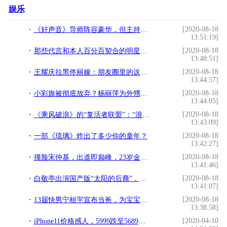
娱乐
[2020-08-18
《好声音》导师阵容豪华，但主持人华少却被换，原来这是背后原因
13:51:19]
[2020-08-18
那些代言和本人百分百契合的明星，许凯、宁静，就是你们俩
13:48:51]
[2020-08-18
王耀庆拉黑佟丽娅：朋友圈里的这三类人，你都拉黑了吗？
13:44:57]
[2020-08-18
小彩旗被彻底放弃？杨丽萍为外甥女小白兔庆生，这是新的接班人？
13:44:05]
[2020-08-18
《乘风破浪》的“复活者联盟”：“浪姐”最心机的两面派
13:43:09]
[2020-08-18
一部《琉璃》炸出了多少你的童年？
13:42:27]
[2020-08-18
撞脸宋仲基，出道即巅峰，23岁金旻载新剧定档，题材新颖未播先火
13:41:46]
[2020-08-18
白敬亭出演国产版“太阳的后裔”，看到女主真容，网友：太般配
13:41:07]
[2020-08-18
13届快男宁桓宇宣布当爸，为宝宝写专属歌曲，和老婆晒照秀恩爱
13:38:58]
[2020-04-10
iPhone11价格感人，5999跌至5689，网友：最后一部4G手机