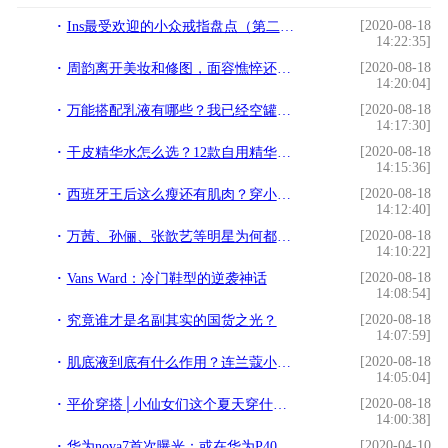
[2020-08-18
Ins最受欢迎的小众戒指盘点（第二弹）
14:22:35]
[2020-08-18
周韵离开美妆和修图，面容憔悴还很黑，私底下也就一普通女生
14:20:04]
[2020-08-18
万能搭配乳液有哪些？我已经空罐无数次了
14:17:30]
[2020-08-18
干皮精华水怎么选？12款自用精华水测评 | 避免盲目跟风
14:15:36]
[2020-08-18
西班牙王后这么瘦还有肌肉？穿小白裙抬手二头肌发达，锁骨无敌了
14:12:40]
[2020-08-18
万茜、孙俪、张歆艺等明星为何都留短发？因为留长发你会爱上她们
14:10:22]
[2020-08-18
Vans Ward：冷门鞋型的逆袭神话
14:08:54]
[2020-08-18
究竟谁才是名副其实的国货之光？
14:07:59]
[2020-08-18
肌底液到底有什么作用？连兰蔻小黑瓶也成了“智商税”？
14:05:04]
[2020-08-18
平价穿搭│小仙女们这个夏天穿什么好看？！
14:00:38]
[2020-04-10
华为nova7首次曝光：或在华为P40之后四月初发布