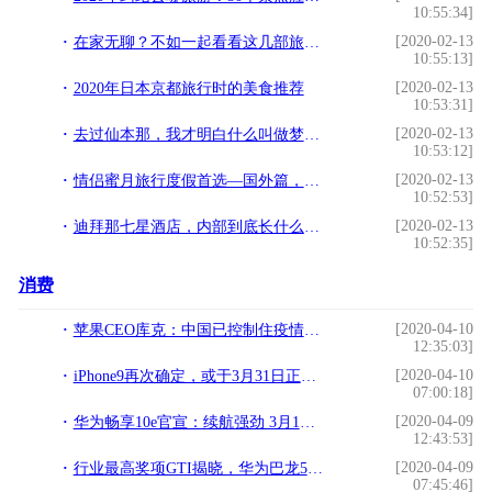
10:55:34]
[2020-02-13
在家无聊？不如一起看看这几部旅行纪录片，让你的眼睛走遍世界
10:55:13]
[2020-02-13
2020年日本京都旅行时的美食推荐
10:53:31]
[2020-02-13
去过仙本那，我才明白什么叫做梦幻天堂！（附最新跳岛攻略）
10:53:12]
[2020-02-13
情侣蜜月旅行度假首选—国外篇，建议收藏
10:52:53]
[2020-02-13
迪拜那七星酒店，内部到底长什么样？
10:52:35]
消费
[2020-04-10
苹果CEO库克：中国已控制住疫情，生产iPhone的工厂正陆续复工
12:35:03]
[2020-04-10
iPhone9再次确定，或于3月31日正式发布，价格更感人
07:00:18]
[2020-04-09
华为畅享10e官宣：续航强劲 3月1日发布
12:43:53]
[2020-04-09
行业最高奖项GTI揭晓，华为巴龙5000领先5G实力再获肯定
07:45:46]