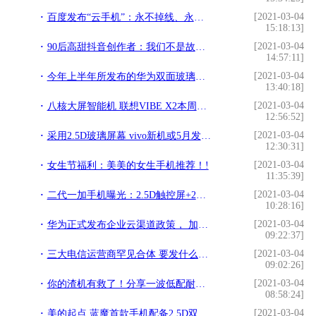
[2021-03-04
百度发布“云手机”：永不掉线、永不关机、永不发烫!
15:18:13]
[2021-03-04
90后高甜抖音创作者：我们不是故意撒糖，只是在记录生活!
14:57:11]
[2021-03-04
今年上半年所发布的华为双面玻璃手机，现在官方售价已降至1599元!
13:40:18]
[2021-03-04
八核大屏智能机 联想VIBE X2本周发布!
12:56:52]
[2021-03-04
采用2.5D玻璃屏幕 vivo新机或5月发布!
12:30:31]
[2021-03-04
女生节福利：美美的女生手机推荐！!
11:35:39]
[2021-03-04
二代一加手机曝光：2.5D触控屏+2K分辨率+骁龙810!
10:28:16]
[2021-03-04
华为正式发布企业云渠道政策， 加快云生态建设步伐!
09:22:37]
[2021-03-04
三大电信运营商罕见合体 要发什么大招？!
09:02:26]
[2021-03-04
你的渣机有救了！分享一波低配耐玩的手游，全中文随意玩！!
08:58:24]
[2021-03-04
美的起点 蓝魔首款手机配备2.5D双玻璃!