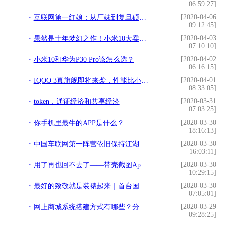
06:59:27]
[2020-04-06
互联网第一红娘：从厂妹到复旦硕士，十年创业今被逼贱卖世纪佳缘
09:12:45]
[2020-04-03
果然是十年梦幻之作！小米10大卖！3999元的定价太高明了
07:10:10]
[2020-04-02
小米10和华为P30 Pro该怎么选？
06:16:15]
[2020-04-01
IQOO 3真旗舰即将来袭，性能比小米10还强，振动马达有大惊喜
08:33:05]
[2020-03-31
token，通证经济和共享经济
07:03:25]
[2020-03-30
你手机里最牛的APP是什么？
18:16:13]
[2020-03-30
中国车联网第一阵营依旧保持江湖地位，市场份额逐步增长
16:03:11]
[2020-03-30
用了再也回不去了——带壳截图App推荐
10:29:15]
[2020-03-30
最好的致敬就是装裱起来｜首台国产安卓机皇魅族M9拆解装裱记
07:05:01]
[2020-03-29
网上商城系统搭建方式有哪些？分析比较详解
09:28:25]