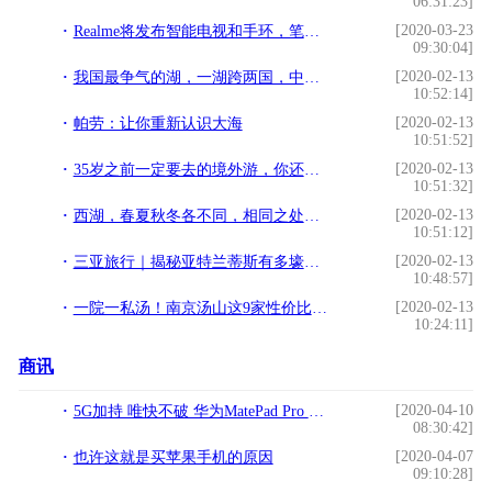
06:31:23]
[2020-03-23
Realme将发布智能电视和手环，笔记本电脑也在计划中？
09:30:04]
[2020-02-13
我国最争气的湖，一湖跨两国，中国鸟语花香印度死气沉沉
10:52:14]
[2020-02-13
帕劳：让你重新认识大海
10:51:52]
[2020-02-13
35岁之前一定要去的境外游，你还差几个？
10:51:32]
[2020-02-13
西湖，春夏秋冬各不同，相同之处是醉美
10:51:12]
[2020-02-13
三亚旅行｜揭秘亚特兰蒂斯有多壕、多奢华
10:48:57]
[2020-02-13
一院一私汤！南京汤山这9家性价比超高的温泉民宿丨南方民宿
10:24:11]
商讯
[2020-04-10
5G加持 唯快不破 华为MatePad Pro 5G平板正式发布
08:30:42]
[2020-04-07
也许这就是买苹果手机的原因
09:10:28]