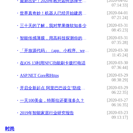
[2020-04-02
最新出炉！2020年教您如何选择平板电脑：从而不必花不该花的钱
07:14:33]
[2020-04-01
世界真奇妙！机器人已经开始建房子了！未来想搬砖都没人要了……
07:21:24]
[2020-03-31
三十天的了解，我对苹果微软知多少
08:45:23]
[2020-03-31
智能传感薄膜，用高科技探测你的睡眠
07:35:28]
[2020-03-30
「开放源代码」（app、小程序、web）题库系统
11:45:24]
[2020-03-30
在iOS 13利用NFC功能刷卡拨打电话
07:36:44]
[2020-03-29
ASP.NET Core和Https
08:38:29]
[2020-03-29
开启全新起点 阿里巴巴设立“防疫直采全球寻源平台”
06:22:35]
[2020-03-27
一天100美金，特斯拉还要涨多久？
06:16:35]
[2020-03-23
2019年智能家居行业研究报告
09:13:17]
时尚