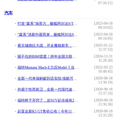
07:26:21]
汽车
[2023-04-18
打造“森系”场景力，极狐阿尔法S/T森林版首发亮相
09:10:02]
[2023-04-18
“森系”清新扑面而来，极狐阿尔法S/T森林版上海车展亮相
09:10:05]
[2025-01-22
看京城德比大战，开走魔核新车，北京汽车品牌之夜粉丝赢麻了！
11:37:53]
[2024-12-31
困不住的BJ60雷霆！跨年全国大联考，魔核电驱“猛”闯年关！
11:20:20]
[2022-02-23
福特Mustang Mach-E力压Model 3 当选最佳电动车
10:48:45]
[2020-08-18
全新一代奇瑞蚂蚁到店实拍 续航可达510km
13:38:19]
[2020-08-18
外观个性而前卫，全新一代现代途胜最新渲染图曝光
13:37:33]
[2020-08-18
福特终于开窍了，这SUV起步就有248马力，只卖18万不到还看CR-V？
13:36:36]
[2020-08-18
起亚全新K5 GT售价公布！今年11月开售，动力远超本田雅阁
13:35:29]