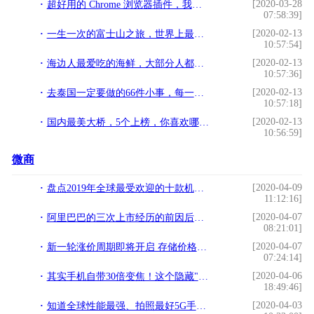
[2020-03-28
超好用的 Chrome 浏览器插件，我为你找到了 6 款
07:58:39]
[2020-02-13
一生一次的富士山之旅，世界上最大的活火山之一，绝不可错过
10:57:54]
[2020-02-13
海边人最爱吃的海鲜，大部分人都瞧不上，实则是“美味至极”
10:57:36]
[2020-02-13
去泰国一定要做的66件小事，每一件都浪漫至极
10:57:18]
[2020-02-13
国内最美大桥，5个上榜，你喜欢哪一个呢？
10:56:59]
微商
[2020-04-09
盘点2019年全球最受欢迎的十款机型，华为无缘，小米上榜
11:12:16]
[2020-04-07
阿里巴巴的三次上市经历的前因后果，你知道吗？
08:21:01]
[2020-04-07
新一轮涨价周期即将开启 存储价格有望触底回升
07:24:14]
[2020-04-06
其实手机自带30倍变焦！这个隐藏"望远镜"功能，你们都知道吗
18:49:46]
[2020-04-03
知道全球性能最强、拍照最好5G手机是哪款？小米10系列揭开迷惑