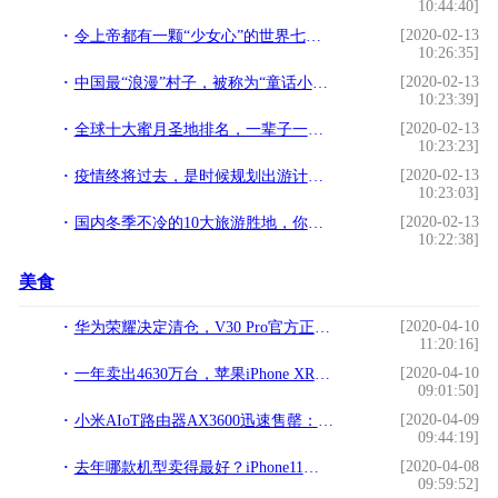
10:44:40]
[2020-02-13
令上帝都有一颗“少女心”的世界七大自然奇观之一
10:26:35]
[2020-02-13
中国最“浪漫”村子，被称为“童话小镇”，网友：什么神仙地方？
10:23:39]
[2020-02-13
全球十大蜜月圣地排名，一辈子一次的旅行，你想带她去第几个？
10:23:23]
[2020-02-13
疫情终将过去，是时候规划出游计划了！这是一个适合暑假的海岛
10:23:03]
[2020-02-13
国内冬季不冷的10大旅游胜地，你去了几个呢？
10:22:38]
美食
[2020-04-10
华为荣耀决定清仓，V30 Pro官方正式降价，用户：还是来了
11:20:16]
[2020-04-10
一年卖出4630万台，苹果iPhone XR成去年全球最受欢迎智能手机
09:01:50]
[2020-04-09
小米AIoT路由器AX3600迅速售罄：支持WiFi 6 599元
09:44:19]
[2020-04-08
去年哪款机型卖得最好？iPhone11排第二，第一名是部两年前的机型
09:59:52]