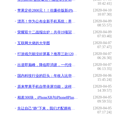
10:42:41]
[2020-04-10
苹果定价2800元！！但廉价版新iPhone悬了
10:07:30]
[2020-04-09
漂亮！华为公布全新手机系统：界面焕然一新，终于改掉老年UI
08:55:57]
[2020-04-09
荣耀双十二战报出炉：共夺19项冠军，V30系列表现突出
07:03:40]
[2020-04-07
互联网大佬的大学图
07:37:47]
[2020-04-07
打游戏怎能没好屏幕？推荐三款120HZ刷新率屏幕手机，1999元起
06:26:30]
[2020-04-07
出道即巅峰，降临即消逝，一代传奇不跟随——致敬诺基亚N9
06:13:35]
[2020-04-06
国内科技行业的巨头：年收入比华为阿里总和还多，掷600亿造芯片
15:45:24]
[2020-04-05
原来苹果手机自带录屏功能，这样设置就能打开，很实用
14:39:57]
[2020-04-05
相差300块，iPhoneXR与iPhone8Plus谁更值得买？看这4点就够了
09:59:55]
[2020-04-05
先让自己“静”下来，我们才配拥有强大的力量
07:17:24]