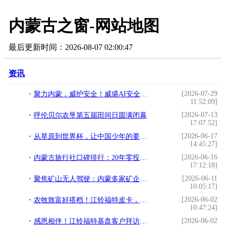
内蒙古之窗-网站地图
最后更新时间：2026-08-07 02:00:47
资讯
[2026-07-29
聚力内蒙，威护安全！威盛AI安全新品发布路演活动圆满举行！
11:52:09]
[2026-07-13
呼伦贝尔农垦第五届田间日圆满闭幕
17:07:52]
[2026-06-17
从草原到世界杯，让中国少年的要强被世界看见
14:45:27]
[2026-06-16
内蒙古旅行社口碑排行：20年零投诉机构上榜
17:12:18]
[2026-06-11
聚焦矿山无人驾驶：内蒙多家矿企与柳工机械共访罗博网联总部
10:05:17]
[2026-06-02
农牧致富好搭档！江铃福特皮卡，适配科右中旗养殖运输全场景
10:47:24]
[2026-06-02
感恩相伴！江铃福特基盘客户拜访暖心启幕，老客户专属福利来袭