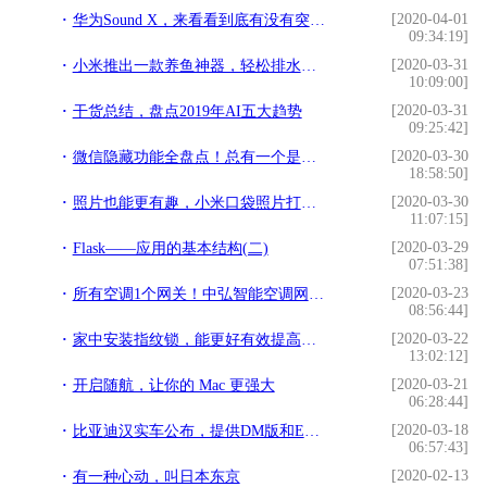
[2020-04-01
华为Sound X，来看看到底有没有突破声学想象
09:34:19]
[2020-03-31
小米推出一款养鱼神器，轻松排水自带供氧，一键喂食，你心动了吗
10:09:00]
[2020-03-31
干货总结，盘点2019年AI五大趋势
09:25:42]
[2020-03-30
微信隐藏功能全盘点！总有一个是你不知道的，看完真的涨知识
18:58:50]
[2020-03-30
照片也能更有趣，小米口袋照片打印机，玩出新意
11:07:15]
[2020-03-29
Flask——应用的基本结构(二)
07:51:38]
[2020-03-23
所有空调1个网关！中弘智能空调网关的市场运营之道
08:56:44]
[2020-03-22
家中安装指纹锁，能更好有效提高安全 让我们生活更稳定放心
13:02:12]
[2020-03-21
开启随航，让你的 Mac 更强大
06:28:44]
[2020-03-18
比亚迪汉实车公布，提供DM版和EV版车型可选，特斯拉“危险了”？
06:57:43]
[2020-02-13
有一种心动，叫日本东京