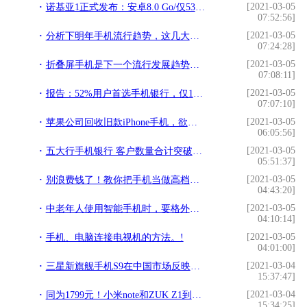
[2021-03-05
诺基亚1正式发布：安卓8.0 Go/仅537元!
07:52:56]
[2021-03-05
分析下明年手机流行趋势，这几大黑科技最可能成为标配……!
07:24:28]
[2021-03-05
折叠屏手机是下一个流行发展趋势还是伪需求？!
07:08:11]
[2021-03-05
报告：52%用户首选手机银行，仅11%用户首选网银!
07:07:10]
[2021-03-05
苹果公司回收旧款iPhone手机，欲成为“闭环”制造商？!
06:05:56]
[2021-03-05
五大行手机银行 客户数量合计突破10亿户!
05:51:37]
[2021-03-05
别浪费钱了！教你把手机当做高档行车记录仪来用!
04:43:20]
[2021-03-05
中老年人使用智能手机时，要格外注意这三个细节，更加安全放心!
04:10:14]
[2021-03-05
手机、电脑连接电视机的方法。!
04:01:00]
[2021-03-04
三星新旗舰手机S9在中国市场反映如何？预售1万台手机用了5天!
15:37:47]
[2021-03-04
同为1799元！小米note和ZUK Z1到底哪个更合适？!
15:34:25]