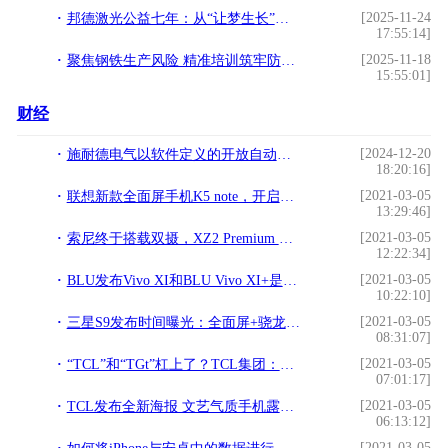
[2025-11-24
邦德激光公益七年：从“让梦生长”到“为爱守护”
17:55:14]
[2025-11-18
聚焦钢铁生产风险 精准培训筑牢防线 —兴安盟工伤预防专家组深入钢铁领域开展专项培训
15:55:01]
财经
[2024-12-20
施耐德电气以软件定义的开放自动化，激发智能制造新潜力
18:20:16]
[2021-03-05
联想新款全面屏手机K5 note，开启百元机4GB大内存时代!
13:29:46]
[2021-03-05
索尼终于搭载双摄，XZ2 Premium 国行7月2日预售，多少钱你会买？!
12:22:34]
[2021-03-05
BLU发布Vivo XI和BLU Vivo XI+是该品牌首款获Verizon认证的手机!
10:22:10]
[2021-03-05
三星S9发布时间曝光：全面屏+骁龙845，这次干脆连发三款！!
08:31:07]
[2021-03-05
“TCL”和“TGt”杠上了？TCL集团：拒绝摹仿我的商标？!
07:01:17]
[2021-03-05
TCL发布全新海报 文艺气质手机露真容!
06:13:12]
[2021-03-05