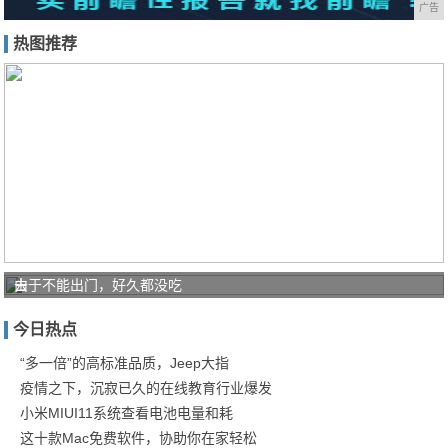
广告
热图推荐
去
由于不能出门，好久都没吃
日
今日热点
本
必
“多一倍”的高标准品质，Jeep大指
疫情之下，沉寂已久的在线教育行业爆发
买
小米MIUI11系统查看电池电量和耗
的
这十款Mac免费软件，协助你在家轻松
五