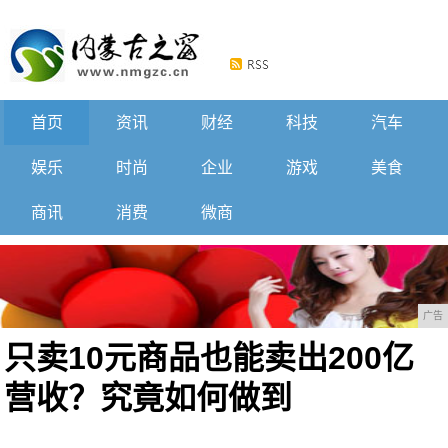
首页
资讯
财经
科技
汽车
娱乐
时尚
企业
游戏
美食
商讯
消费
微商
广告
只卖10元商品也能卖出200亿
营收？究竟如何做到