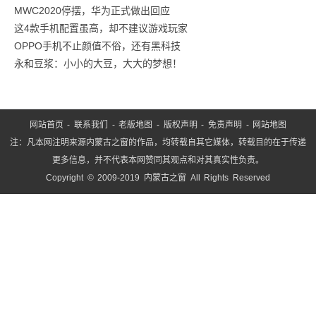
MWC2020停摆，华为正式做出回应
款
这4款手机配置虽高，却不建议游戏玩家
零
OPPO手机不止颜值不俗，还有黑科技
食
永和豆浆：小小的大豆，大大的梦想！
网站首页
-
联系我们
-
老版地图
-
版权声明
-
免责声明
-
网站地图
注：凡本网注明来源内蒙古之窗的作品，均转载自其它媒体，转载目的在于传递
更多信息，并不代表本网赞同其观点和对其真实性负责。
Copyright © 2009-2019 内蒙古之窗 All Rights Reserved