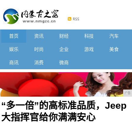
首页
资讯
财经
科技
汽车
娱乐
时尚
企业
游戏
美食
商讯
消费
微商
广告
“多一倍”的高标准品质，Jeep
大指挥官给你满满安心