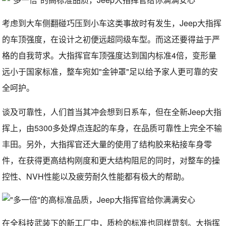
考虑到大车侧翻碰巧压到小车这类事故时有发生，Jeep大指挥
的车顶强度，在设计之初便远超同级车型。而这还要得益于严
格的自我苛求。大指挥官车顶强度达到国内标准4倍，变形量
远小于国家标准，整车宛如"金钟罩"足以给予家人更可靠的安
全呵护。
谈及可靠性，人们首当其冲会想到日系车，但在全新Jeep大指
挥上，由5300多处焊点连起的车身，在品质可靠性上完全不输
丰田。另外，大指挥官还大量的使用了结构胶来粘接车身零
件，在获得更高结构刚度和更大结构阻尼的同时，对整车的操
控性、NVH性能以及疲劳耐久性能都有极大的帮助。
在全科技武装下的新工厂中，质检的标准也同样苛刻。大指挥