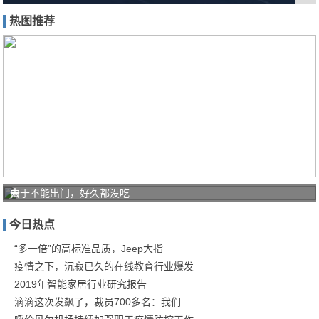
热图推荐
去
由于不能出门，好久都没吃
日
今日热点
本
必
“多一倍”的高标准品质，Jeep大指
疫情之下，沉寂已久的在线教育行业爆发
买
2019年智能家居行业研究报告
的
滴滴这次发飙了，裁员700多名：我们
五