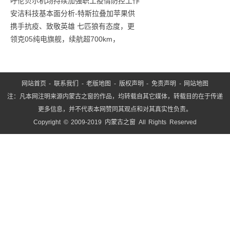
呼伦贝尔机场持续加强职工疫情防控工作
款
安洁科技基本面分析-特斯拉叠加苹果供
零
携手抗疫、致敬英雄 七匹狼有态度，更
食
领克05纯电旗舰，续航超700km，
网站首页
-
联系我们
-
老版地图
-
版权声明
-
免责声明
-
网站地图
注：凡本网注明来源内蒙古之窗的作品，均转载自其它媒体，转载目的在于传递
更多信息，并不代表本网赞同其观点和对其真实性负责。
Copyright © 2009-2019 内蒙古之窗 All Rights Reserved