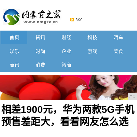
首页
资讯
财经
科技
汽车
娱乐
时尚
企业
游戏
美食
商讯
消费
微商
广告
相差1900元，华为两款5G手机
预售差距大，看看网友怎么选