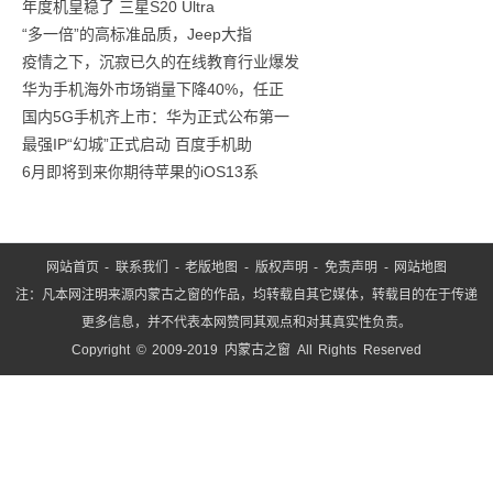
年度机皇稳了 三星S20 Ultra
买
“多一倍”的高标准品质，Jeep大指
的
疫情之下，沉寂已久的在线教育行业爆发
五
华为手机海外市场销量下降40%，任正
款
国内5G手机齐上市：华为正式公布第一
零
最强IP“幻城”正式启动 百度手机助
食
6月即将到来你期待苹果的iOS13系
网站首页
-
联系我们
-
老版地图
-
版权声明
-
免责声明
-
网站地图
注：凡本网注明来源内蒙古之窗的作品，均转载自其它媒体，转载目的在于传递
更多信息，并不代表本网赞同其观点和对其真实性负责。
Copyright © 2009-2019 内蒙古之窗 All Rights Reserved