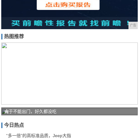
广告
热图推荐
去
由于不能出门，好久都没吃
日
今日热点
本
必
“多一倍”的高标准品质，Jeep大指