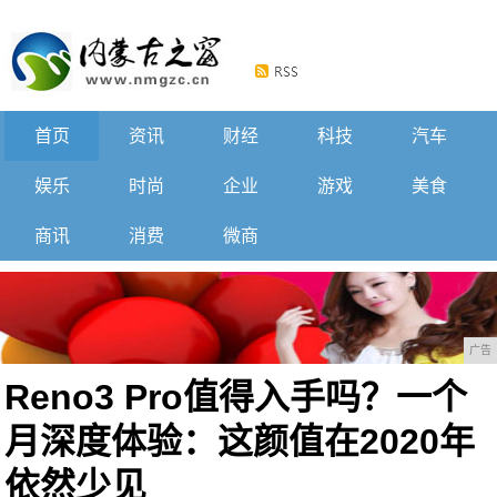
首页
资讯
财经
科技
汽车
娱乐
时尚
企业
游戏
美食
商讯
消费
微商
广告
Reno3 Pro值得入手吗？一个
月深度体验：这颜值在2020年
依然少见