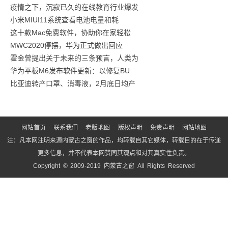
疫情之下，沉寂已久的在线教育行业爆发
买
小米MIUI11系统查看电池电量和耗
的
这十款Mac免费软件，协助你在家轻松
五
MWC2020停摆，华为正式做出回应
款
霍金曾提出关于未来的三条预言，人类为
零
华为平板M6发布软件更新：以修复BU
食
比亚迪转产口罩、消毒液，2月底日均产
网站首页
-
联系我们
-
老版地图
-
版权声明
-
免责声明
-
网站地图
注：凡本网注明来源内蒙古之窗的作品，均转载自其它媒体，转载目的在于传递
更多信息，并不代表本网赞同其观点和对其真实性负责。
Copyright © 2009-2019 内蒙古之窗 All Rights Reserved