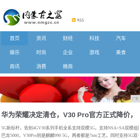
首页
资讯
财经
科技
汽车
娱乐
时尚
企业
游戏
美食
商讯
消费
微商
广告
华为荣耀决定清仓，V30 Pro官方正式降价，
5G新标杆，告别4GV30系列手机全系支持双模5G，支持NSA+SA双模组
用户：还是来了
巴龙5000，V30Pro则是麒麟990 5G，两者都是7nm工艺，同时支持