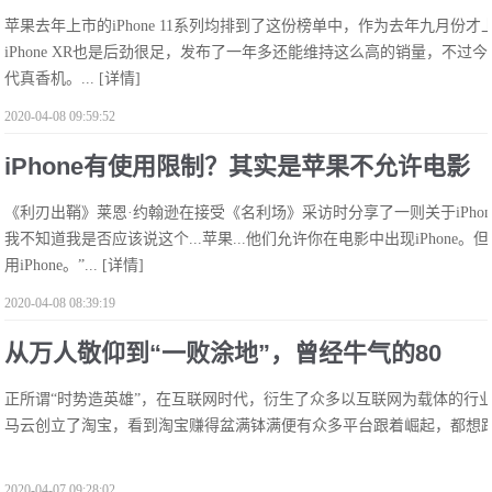
苹果去年上市的iPhone 11系列均排到了这份榜单中，作为去年九月
第一名是部两年前的机型
iPhone XR也是后劲很足，发布了一年多还能维持这么高的销量，不过今年
代真香机。...
[详情]
2020-04-08 09:59:52
iPhone有使用限制？其实是苹果不允许电影
《利刃出鞘》莱恩·约翰逊在接受《名利场》采访时分享了一则关于iPho
里的坏人用iPhone
我不知道我是否应该说这个...苹果...他们允许你在电影中出现iPhon
用iPhone。”...
[详情]
2020-04-08 08:39:19
从万人敬仰到“一败涂地”，曾经牛气的80
正所谓“时势造英雄”，在互联网时代，衍生了众多以互联网为载体的行
后，好一招“回马枪”
马云创立了淘宝，看到淘宝赚得盆满钵满便有众多平台跟着崛起，都想跟着
2020-04-07 09:28:02