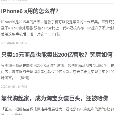
IPhone6 s用的怎么样？
IPhone6S是2015年的产品，这款手机可以说是苹果的一代经典，直到现在仍有
载了a9+M9协处理器 双核2 Gp对比上一代a8双核内存1 Gp提升了不少
使用这款手机后，唯一对这个...
[详情]
2020-04-07 07:51:56
只卖10元商品也能卖出200亿营收？究竟如何
只卖10元商品也能卖出200亿营收？没错，名创优品从创办到现如今，也
做到
门店，每年服务全球消费者也超过10亿人次，在去年更是实现了年入19
叶国富。...
[详情]
2020-04-06 11:47:00
靠代购起家，成为淘宝女装巨头，还被哈佛
「正文」把服装店做成网店并发展壮大，看似是有电商红利的运气成分
商学院写进教学案例