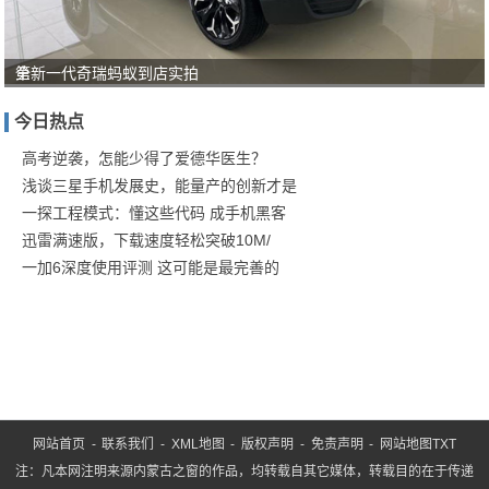
第
全新一代奇瑞蚂蚁到店实拍
十
今日热点
六
届
高考逆袭，怎能少得了爱德华医生？
浅谈三星手机发展史，能量产的创新才是
鄂
一探工程模式：懂这些代码 成手机黑客
尔
迅雷满速版，下载速度轻松突破10M/
多
一加6深度使用评测 这可能是最完善的
斯
国
际
煤
博
网站首页
-
联系我们
-
XML地图
-
版权声明
-
免责声明
-
网站地图
TXT
注：凡本网注明来源内蒙古之窗的作品，均转载自其它媒体，转载目的在于传递