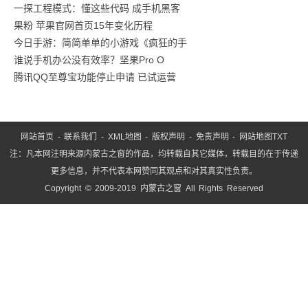
一探工程模式：懂这些代码 成手机黑客
果粉 苹果官网首页15年变化历程
今日手游：简简单单的小游戏《疯狂的手
谁说手机办公没有效率？坚果Pro O
腾讯QQ至尊宝功能停止申请 已试运营
网站首页
-
联系我们
-
XML地图
-
版权声明
-
免责声明
-
网站地图
TXT
注：凡本网注明来源内蒙古之窗的作品，均转载自其它媒体，转载目的在于传递
更多信息，并不代表本网赞同其观点和对其真实性负责。
Copyright © 2009-2019 内蒙古之窗 All Rights Reserved