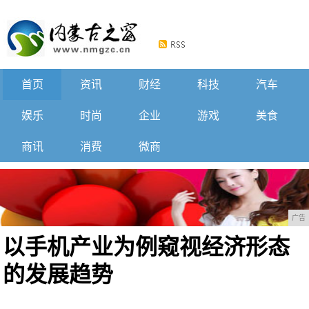
首页
资讯
财经
科技
汽车
娱乐
时尚
企业
游戏
美食
商讯
消费
微商
广告
以手机产业为例窥视经济形态
的发展趋势