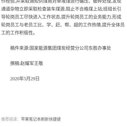
作经验,并采取通知供煤商对单堆煤进行碾压、破碎处理,发现
通道杂物立即采取检查装车煤源,阻止不合格煤上站;班组长引
导轮岗员工尽快进入工作状态,提升轮岗员工的业务能力,形成
轮岗员工与老员工比、学、赶、帮、超的工作热情,提升全体员
工的工作积极性。
稿件来源:国家能源集团煤炭经营分公司东胜办事处
撰稿:赵耀军王敬
2020年5月29日
推荐阅读：
苹果笔记本刷新快捷键