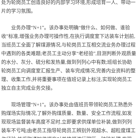
处为轮岗员工创造良好的内部学习环境,形成培育一人、带动一
片的学习氛围。
业务办理“N+1”。该办事处明确“做什么、如何做、谁验
收”标准,增强业务办理可操作性,在执行调度室下达装车计划前,
当班员工全面了解煤源情况,与轮岗员工互相交流业务办理过程
中遇到的各类难题;老员工主动分享“老经验”,目测判断外观质量
的水分、灰分、硫分和发热量,做到列列心中有数;班组长协助
轮岗员工向调度室汇报生产、装车完成情况,完善内业资料的整
理、收集工作,并将重要事项在值班记录上标注,实现轮岗员工
独立自主完成业务交接。
现场管理“N+1”。该办事处由值班员带领轮岗员工熟悉外
购煤场实际情况,了解外购煤质量、数量、安全工作流程,如发
现现场监督装车高度不足时,立即要求供煤单位补装,做到列列
装车不亏吨;由老员工指导轮岗员工辨别外观超水、超粒度煤工