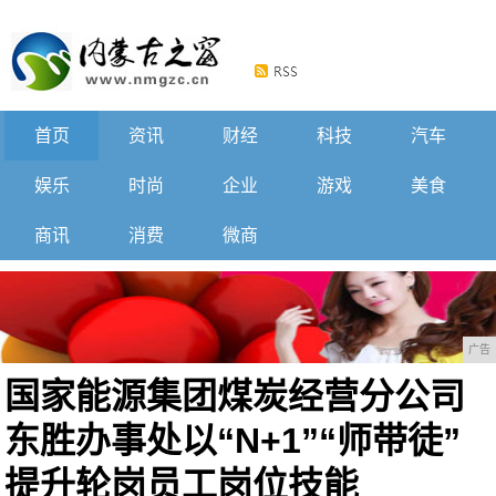
首页
资讯
财经
科技
汽车
娱乐
时尚
企业
游戏
美食
商讯
消费
微商
广告
国家能源集团煤炭经营分公司
东胜办事处以“N+1”“师带徒”
提升轮岗员工岗位技能