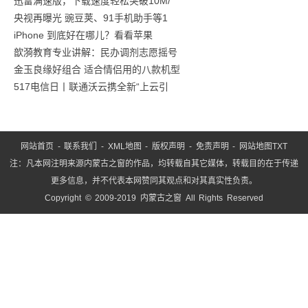
迅雷满速版，下载速度轻松突破10M/
的
央视再曝光 豌豆荚、91手机助手等1
五
iPhone 到底好在哪儿？看看苹果
款
歆漪教育专业讲解：民办调剂志愿摇号
零
金玉良缘好组合 适合情侣用的八款机型
食
517电信日丨联通沃云携全新“上云引
网站首页
-
联系我们
-
XML地图
-
版权声明
-
免责声明
-
网站地图
TXT
注：凡本网注明来源内蒙古之窗的作品，均转载自其它媒体，转载目的在于传递
更多信息，并不代表本网赞同其观点和对其真实性负责。
Copyright © 2009-2019 内蒙古之窗 All Rights Reserved