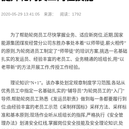
2020-05-29 13:41:05
来源：
阅读：1792
为了帮助轮岗员工尽快掌握业务、适应新岗位,近期,国家
能源集团煤炭经营分公司东胜办事处本着“以师带徒,薪火相传”
的原则,为轮岗进员工制定了“师带徒”的培训方案,挑选一名基础
扎实的发运员、经验丰富的老员工、业务精通的班组长,用“以
老带新”的方法开展工作,传授工作经验。
理论知识“N+1”。该办事处划定规章制度学习范围,各站从
优秀员工中指定一名基础扎实的“辅导员”为轮岗员工的“入门”
导师,帮助轮岗员工熟悉《发运员职责》做到每一条都要履行到
位;由经验丰富的老员工示范《采制样国标》采样方法、采样标
准和基本原则;现场作业听从班组长的指挥,严格执行《安全管
理办法》划清安全红线,掌握岗位安全技能及安全理论知识,处