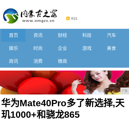
首页
资讯
财经
科技
汽车
娱乐
时尚
企业
游戏
美食
商讯
消费
微商
广告
华为Mate40Pro多了新选择,天
玑1000+和骁龙865