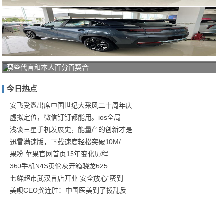
全
那些代言和本人百分百契合
新
今日热点
一
代
安飞受邀出席中国世纪大采风二十周年庆
虚拟定位，微信钉钉都能用。ios全局
奇
浅谈三星手机发展史，能量产的创新才是
瑞
迅雷满速版，下载速度轻松突破10M/
蚂
果粉 苹果官网首页15年变化历程
蚁
360手机N4S英伦灰开箱骁龙625
到
七鲜超市武汉首店开业 安全放心“蛮到
店
美呗CEO龚连胜：中国医美到了拨乱反
实
拍