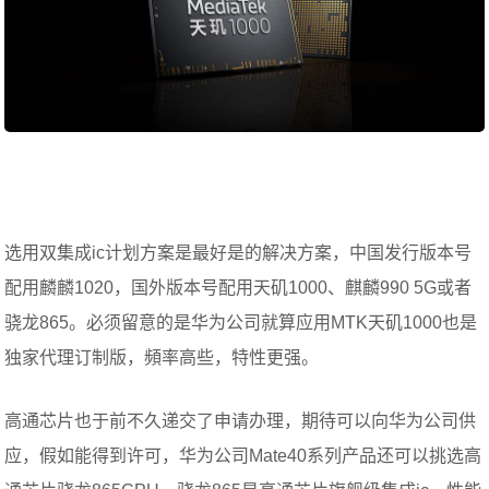
选用双集成ic计划方案是最好是的解决方案，中国发行版本号
配用麟麟1020，国外版本号配用天矶1000、麒麟990 5G或者
骁龙865。必须留意的是华为公司就算应用MTK天矶1000也是
独家代理订制版，頻率高些，特性更强。
高通芯片也于前不久递交了申请办理，期待可以向华为公司供
应，假如能得到许可，华为公司Mate40系列产品还可以挑选高