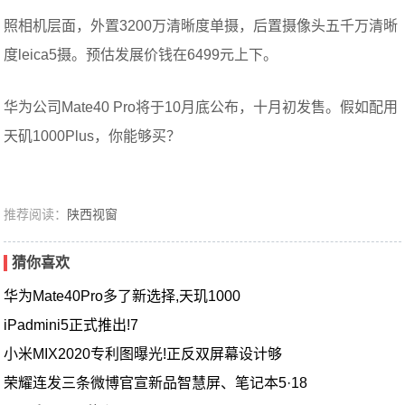
照相机层面，外置3200万清晰度单摄，后置摄像头五千万清晰
度leica5摄。预估发展价钱在6499元上下。
华为公司Mate40 Pro将于10月底公布，十月初发售。假如配用
天矶1000Plus，你能够买？
推荐阅读：
陕西视窗
猜你喜欢
华为Mate40Pro多了新选择,天玑1000
iPadmini5正式推出!7
小米MIX2020专利图曝光!正反双屏幕设计够
荣耀连发三条微博官宣新品智慧屏、笔记本5·18