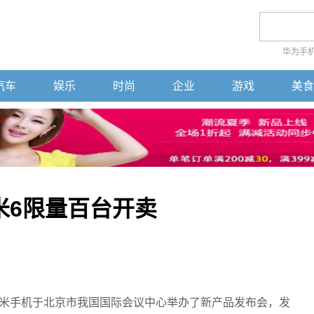
华为手
汽车
娱乐
时尚
企业
游戏
美食
银米6限量百台开卖
，小米手机于北京市我国国际会议中心举办了新产品发布会，发