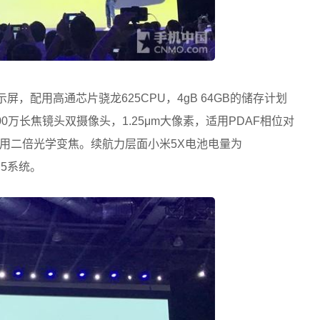
示屏，配用高通芯片骁龙625CPU，4gB 64GB的储存计划
00万长焦镜头双摄像头，1.25μm大像素，适用PDAF相位对
用二倍光学变焦。续航力层面小米5X电池电量为
8.5系统。