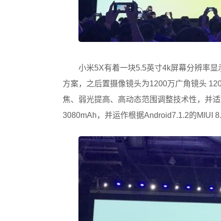
小米5X有着一块5.5英寸4k屏幕分辨率显
方案，之后置摄像镜头为1200万广角镜头 12
焦、弱光提高、高动态范围调整技术性，并适
3080mAh，并运作根据Android7.1.2的MIUI 