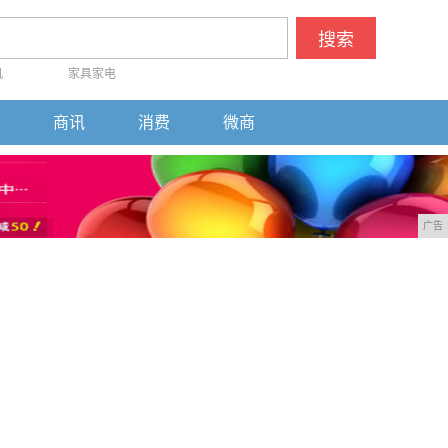
搜索
机
家具家电
商讯
消费
微商
广告