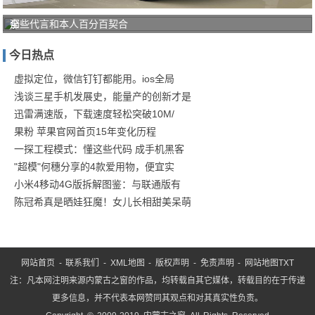
全
那些代言和本人百分百契合
新
今日热点
一
代
虚拟定位，微信钉钉都能用。ios全局
浅谈三星手机发展史，能量产的创新才是
奇
迅雷满速版，下载速度轻松突破10M/
瑞
果粉 苹果官网首页15年变化历程
蚂
一探工程模式：懂这些代码 成手机黑客
蚁
"超模"何穗分享的4款爱用物，便宜实
到
小米4移动4G版拆解图鉴：与联通版有
店
陈冠希真是晒娃狂魔！女儿长相甜美呆萌
实
拍
网站首页
-
联系我们
-
XML地图
-
版权声明
-
免责声明
-
网站地图
TXT
注：凡本网注明来源内蒙古之窗的作品，均转载自其它媒体，转载目的在于传递
更多信息，并不代表本网赞同其观点和对其真实性负责。