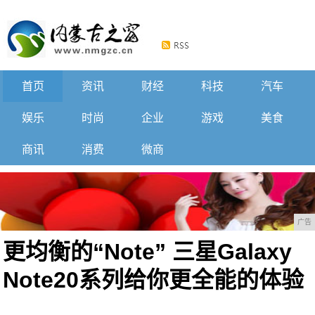
首页
资讯
财经
科技
汽车
娱乐
时尚
企业
游戏
美食
商讯
消费
微商
广告
更均衡的“Note” 三星Galaxy
Note20系列给你更全能的体验