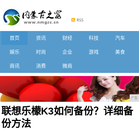
首页
资讯
财经
科技
汽车
娱乐
时尚
企业
游戏
美食
商讯
消费
微商
广告
联想乐檬K3如何备份？详细备
份方法