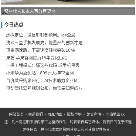
全
那些代言和本人百分百契合
新
今日热点
一
代
虚拟定位，微信钉钉都能用。ios全局
浅谈三星手机发展史，能量产的创新才是
奇
迅雷满速版，下载速度轻松突破10M/
瑞
果粉 苹果官网首页15年变化历程
蚂
一探工程模式：懂这些代码 成手机黑客
蚁
小米华为靠边站！899元大神F2全网
到
百度爱采购泉州行，AI技术助力企业转
店
电动摩托驾照规则公布，你需要知道的八
实
拍
网站首页
-
联系我们
-
XML地图
-
版权声明
-
免责声明
-
网站地图
TXT
注：凡本网注明来源内蒙古之窗的作品，均转载自其它媒体，转载目的在于传递
更多信息，并不代表本网赞同其观点和对其真实性负责。